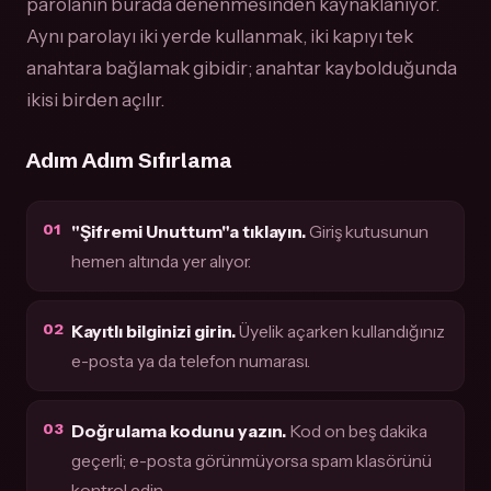
parolanın burada denenmesinden kaynaklanıyor.
Aynı parolayı iki yerde kullanmak, iki kapıyı tek
anahtara bağlamak gibidir; anahtar kaybolduğunda
ikisi birden açılır.
Adım Adım Sıfırlama
"Şifremi Unuttum"a tıklayın.
Giriş kutusunun
hemen altında yer alıyor.
Kayıtlı bilginizi girin.
Üyelik açarken kullandığınız
e-posta ya da telefon numarası.
Doğrulama kodunu yazın.
Kod on beş dakika
geçerli; e-posta görünmüyorsa spam klasörünü
kontrol edin.