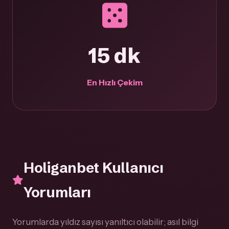
15 dk
En Hızlı Çekim
Holiganbet Kullanıcı
Yorumları
Yorumlarda yıldız sayısı yanıltıcı olabilir; asıl bilgi