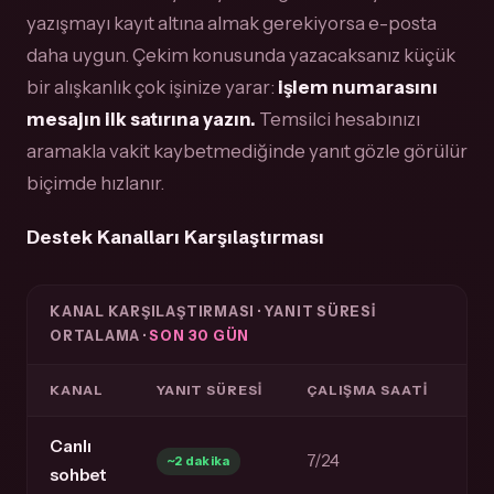
yazışmayı kayıt altına almak gerekiyorsa e-posta
daha uygun. Çekim konusunda yazacaksanız küçük
bir alışkanlık çok işinize yarar:
işlem numarasını
mesajın ilk satırına yazın.
Temsilci hesabınızı
aramakla vakit kaybetmediğinde yanıt gözle görülür
biçimde hızlanır.
Destek Kanalları Karşılaştırması
KANAL KARŞILAŞTIRMASI · YANIT SÜRESI
ORTALAMA ·
SON 30 GÜN
KANAL
YANIT SÜRESI
ÇALIŞMA SAATI
NE
Canlı
Aci
7/24
~2 dakika
sohbet
adr