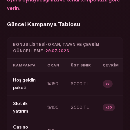
verin.
Güncel Kampanya Tablosu
BONUS LISTESI · ORAN, TAVAN VE ÇEVRIM
GÜNCELLEME ·
29.07.2026
KAMPANYA
ORAN
ÜST SINIR
ÇEVRIM
Hoş geldin
%150
6.000 TL
x7
paketi
Slot ilk
%100
2.500 TL
x30
yatırım
Casino