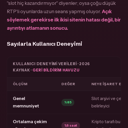
"slot hiç kazandırmıyor" diyenler; oysa çoğu düşük
RTP'li oyunlarda uzun seans yapmış oluyor.
Açık
söylemek gerekirse ilk ikisi sitenin hatası değil, bir
ayrıntıyı atlamanın sonucu.
Sayılarla Kullanıcı Deneyimi
KULLANICI DENEYIMI VERILERI · 2026
KAYNAK ·
GERI BILDIRIM HAVUZU
ÖLÇÜM
DEĞER
NEYE IŞARET EDI
Genel
Slot arşivi ve çekim
%85
memnuniyet
belirleyici
Ortalama çekim
Kripto tarafı bu or
1,6 saat