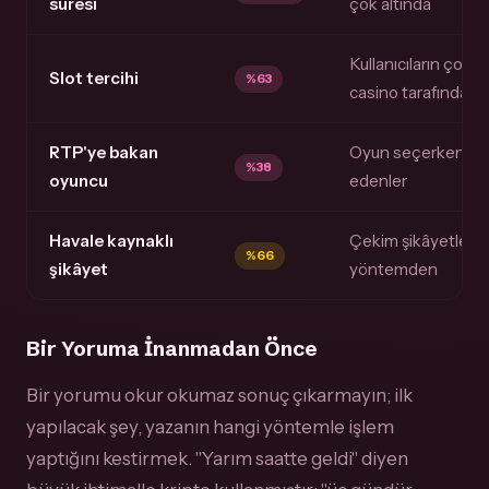
süresi
çok altında
Kullanıcıların çoğu
Slot tercihi
%63
casino tarafında
RTP'ye bakan
Oyun seçerken RT
%38
oyuncu
edenler
Havale kaynaklı
Çekim şikâyetlerin
%66
şikâyet
yöntemden
Bir Yoruma İnanmadan Önce
Bir yorumu okur okumaz sonuç çıkarmayın; ilk
yapılacak şey, yazanın hangi yöntemle işlem
yaptığını kestirmek. "Yarım saatte geldi" diyen