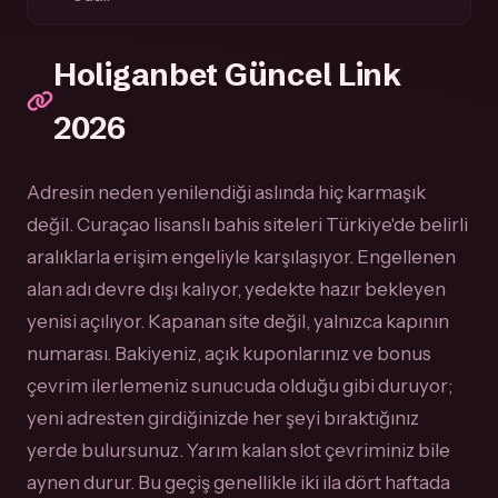
Holiganbet Güncel Link
2026
Adresin neden yenilendiği aslında hiç karmaşık
değil. Curaçao lisanslı bahis siteleri Türkiye'de belirli
aralıklarla erişim engeliyle karşılaşıyor. Engellenen
alan adı devre dışı kalıyor, yedekte hazır bekleyen
yenisi açılıyor. Kapanan site değil, yalnızca kapının
numarası. Bakiyeniz, açık kuponlarınız ve bonus
çevrim ilerlemeniz sunucuda olduğu gibi duruyor;
yeni adresten girdiğinizde her şeyi bıraktığınız
yerde bulursunuz. Yarım kalan slot çevriminiz bile
aynen durur. Bu geçiş genellikle iki ila dört haftada