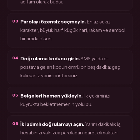
ad tam olarak budur.
Parolayı özensiz seçmeyin.
En az sekiz
karakter; büyük harf, küçük harf, rakam ve sembol
bir arada olsun.
Doğrulama kodunu girin.
SMS ya da e-
postayla gelen kodun ömrü on beş dakika; geç
kalırsanız yenisini istersiniz.
Belgeleri hemen yükleyin.
İlk çekiminizi
kuyrukta bekletmemenin yolu bu.
İki adımlı doğrulamayı açın.
Yarım dakikalık iş;
hesabınızı yalnızca paroladan ibaret olmaktan