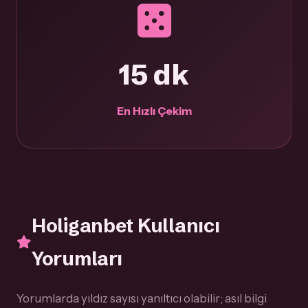
15 dk
En Hızlı Çekim
Holiganbet Kullanıcı
Yorumları
Yorumlarda yıldız sayısı yanıltıcı olabilir; asıl bilgi