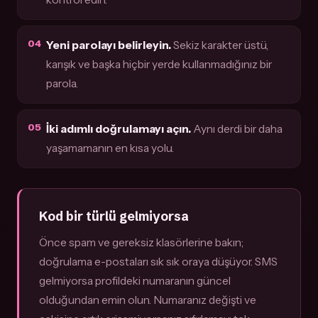
Yeni parolayı belirleyin.
Sekiz karakter üstü,
karışık ve başka hiçbir yerde kullanmadığınız bir
parola.
İki adımlı doğrulamayı açın.
Aynı derdi bir daha
yaşamamanın en kısa yolu.
Kod bir türlü gelmiyorsa
Önce spam ve gereksiz klasörlerine bakın;
doğrulama e-postaları sık sık oraya düşüyor. SMS
gelmiyorsa profildeki numaranın güncel
olduğundan emin olun. Numaranız değişti ve