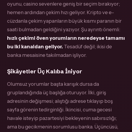
oyunu, casino sevenlere geniş bir seçim bırakıyor;
hemen ardından çekim hızı geliyor. Kripto ve e-
cüzdanla çekim yapanların büyük kısmı paranın bir
saati bulmadan geldiğini yazıyor. Şu ayrıntı önemli:
hızlı çekimi öven yorumların neredeyse tamamı
bu iki kanaldan geliyor.
Tesadüf değil; ikisi de
banka mesaisine takılmadan işliyor.
Şikâyetler Üç Kalıba İniyor
Olumsuz yorumlar başta karışık dursa da
gruplandığında üç başlığa oturuyor. İlki, giriş
adresinin değişmesi; alıştığı adrese tıklayıp boş
sayfa görenin tedirginliği. İkincisi, cuma gecesi
havale isteyip pazartesiyi bekleyenin sabırsızlığı;
ama bu gecikmenin sorumlusu banka. Üçüncüsü,