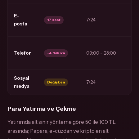
Be
E-
7/24
yü
17 saat
posta
ya
He
Telefon
09:00 – 23:00
do
~4 dakika
kon
Sosyal
Gü
7/24
Değişken
medya
duy
Para Yatırma ve Çekme
Yatırımda alt sınır yönteme göre 50 ile 100 TL
arasında; Papara, e-cüzdan ve kripto en alt