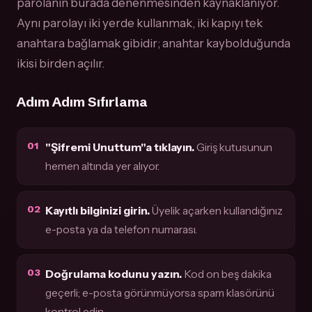
parolanın burada denenmesinden kaynaklanıyor.
Aynı parolayı iki yerde kullanmak, iki kapıyı tek
anahtara bağlamak gibidir; anahtar kaybolduğunda
ikisi birden açılır.
Adım Adım Sıfırlama
"Şifremi Unuttum"a tıklayın.
Giriş kutusunun
hemen altında yer alıyor.
Kayıtlı bilginizi girin.
Üyelik açarken kullandığınız
e-posta ya da telefon numarası.
Doğrulama kodunu yazın.
Kod on beş dakika
geçerli; e-posta görünmüyorsa spam klasörünü
kontrol edin.