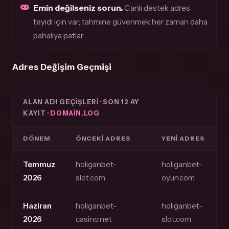
Emin değilseniz sorun.
Canlı destek adres
teyidi için var; tahmine güvenmek her zaman daha
pahalıya patlar.
Adres Değişim Geçmişi
ALAN ADI GEÇIŞLERI · SON 12 AY
KAYIT ·
DOMAIN.LOG
DÖNEM
ÖNCEKI ADRES
YENI ADRES
Temmuz
holiganbet-
holiganbet-
2026
slot.com
oyun.com
Haziran
holiganbet-
holiganbet-
2026
casino.net
slot.com