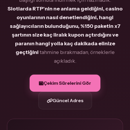
Slotlarda RTP'nin ne anlama geldiğini, casino
oyunlarının nasıl denetlendiğini, hangi
sağlayıcıların bulunduğunu, %150 paketin x7
şartının size kaç liralık kupon açtırdığını ve
paranın hangi yolla kaç dakikada elinize
geçtiğini
tahmine bırakmadan, örneklerle
açıkladık.
Çekim Sürelerini Gör
Güncel Adres