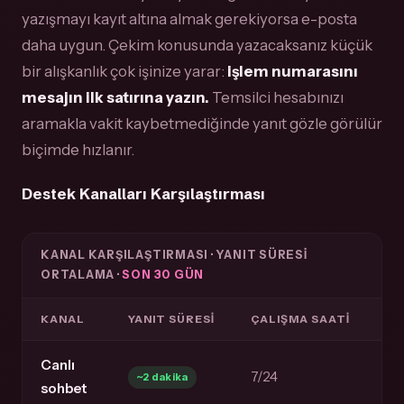
yazışmayı kayıt altına almak gerekiyorsa e-posta
daha uygun. Çekim konusunda yazacaksanız küçük
bir alışkanlık çok işinize yarar:
işlem numarasını
mesajın ilk satırına yazın.
Temsilci hesabınızı
aramakla vakit kaybetmediğinde yanıt gözle görülür
biçimde hızlanır.
Destek Kanalları Karşılaştırması
KANAL KARŞILAŞTIRMASI · YANIT SÜRESI
ORTALAMA ·
SON 30 GÜN
KANAL
YANIT SÜRESI
ÇALIŞMA SAATI
NE
Canlı
Aci
7/24
~2 dakika
sohbet
adr