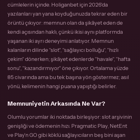
cümlelerin içinde. Holiganbet için 2026'da
yazılanları yan yana koyduğunuzda tekrar eden bir
örüntü çıkıyor: memnun olan da şikâyet eden de
kendi açısından haklı, çünkü ikisi aynı platformda
yaşanan iki ayrı deneyimi anlatıyor. Memnun
kalanların dilinde "slot", "sağlayıcı bolluğu", "hızlı
çekim" dönerken; şikâyet edenlerde "havale", "hafta
sonu", "kazandırmıyor" öne çıkıyor. Ortalama yüzde
85 civarında ama bu tek başına yön göstermez; asıl
yönü, kelimenin hangi puana yapıştığı belirler.
Memnuniyetin Arkasında Ne Var?
Olumlu yorumlar iki noktada birleşiyor: slot arşivinin
genişliği ve ödemenin hızı. Pragmatic Play, NetEnt
ve Play'n GO gibi köklü sağlayıcıların beş bini aşan