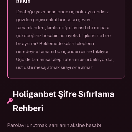
bakın
Desteğe yazmadan önce üç noktayı kendiniz
gözden geçirin: aktif bonusun çevrimi
tamamlandı mı, kimlik doğrulaması bitti mi, para
çekeceğiniz hesabın adı üyelik bilgilerinizle bire
bir aynı mı? Beklemede kalan taleplerin
neredeyse tamamı bu üçünden birine takılıyor.
Üçü de tamamsa talep zaten sırasını bekliyordur;
üst üste mesaj atmak sırayı öne almaz.
Holiganbet Şifre Sıfırlama
Rehberi
Parolayı unutmak, sanılanın aksine hesabı