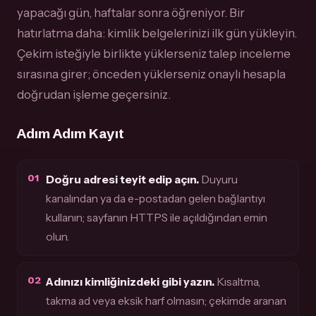
yapacağı gün, haftalar sonra öğreniyor. Bir
hatırlatma daha: kimlik belgelerinizi ilk gün yükleyin.
Çekim isteğiyle birlikte yüklerseniz talep inceleme
sırasına girer; önceden yüklerseniz onaylı hesapla
doğrudan işleme geçersiniz.
Adım Adım Kayıt
Doğru adresi teyit edip açın.
Duyuru
kanalından ya da e-postadan gelen bağlantıyı
kullanın; sayfanın HTTPS ile açıldığından emin
olun.
Adınızı kimliğinizdeki gibi yazın.
Kısaltma,
takma ad veya eksik harf olmasın; çekimde aranan