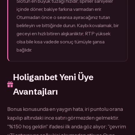
Slotun en büyük tuzağı hızıdır; spinler saniyeler
içinde döner, bakiye farkına varmadan erir.
Oturmadan önce o seansa ayıracağınız tutarı
belirleyin ve bittiğinde durun. Kaybı kovalamak, bir
geceyi en hızlı bitiren alışkanlıktır; RTP yüksek
olsa bile kısa vadede sonuç tümüyle şansa
bağlıdır.
Holiganbet Yeni Üye
Avantajları
Bonus konusunda en yaygın hata, iri puntolu orana
kapılıp altındaki ince satırı görmezden gelmektir.
"%150 hoş geldin" ifadesi ilk anda göz alıyor; "çevrim