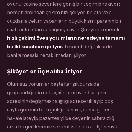
oyunu, casino sevenlere geniş bir seçim bırakıyor;
hemen ardından çekim hızı geliyor. Kripto ve e-
cüzdanla çekim yapanların büyük kısmı paranın bir
saati bulmadan geldiğini yazıyor. Şu ayrıntı önemli:
hızlı çekimi öven yorumların neredeyse tamamı
bu iki kanaldan geliyor.
Tesadüf değil; ikisi de
banka mesaisine takılmadan işliyor.
Şikâyetler Üç Kalıba İniyor
Olumsuz yorumlar başta karışık dursa da
gruplandığında üç başlığa oturuyor. İlki, giriş
adresinin değişmesi; alıştığı adrese tıklayıp boş
sayfa görenin tedirginliği. İkincisi, cuma gecesi
havale isteyip pazartesiyi bekleyenin sabırsızlığı;
ama bu gecikmenin sorumlusu banka. Üçüncüsü,