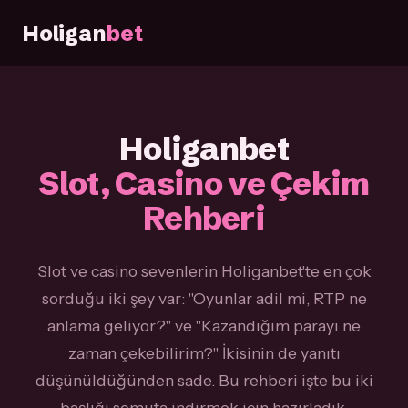
Holigan
bet
Holiganbet
Slot, Casino ve Çekim
Rehberi
Slot ve casino sevenlerin Holiganbet'te en çok
sorduğu iki şey var: "Oyunlar adil mi, RTP ne
anlama geliyor?" ve "Kazandığım parayı ne
zaman çekebilirim?" İkisinin de yanıtı
düşünüldüğünden sade. Bu rehberi işte bu iki
başlığı somuta indirmek için hazırladık.