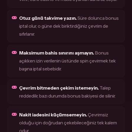
Otuz günü takvime yazın.
Süre dolunca bonus
iptal olur, o güne dek biriktirdiğiniz çevrim de
sıfırlanır.
Maksimum bahis sınırını aşmayın.
Bonus
açıkken izin verilenin üstünde spin çevirmek tek
başına iptal sebebidir.
Çevrim bitmeden çekim istemeyin.
Talep
reddedilir, bazı durumda bonus bakiyesi de silinir.
Nakit iadesini küçümsemeyin.
Çevrimsiz
olduğu için doğrudan çekebileceğiniz tek kalem
odur.