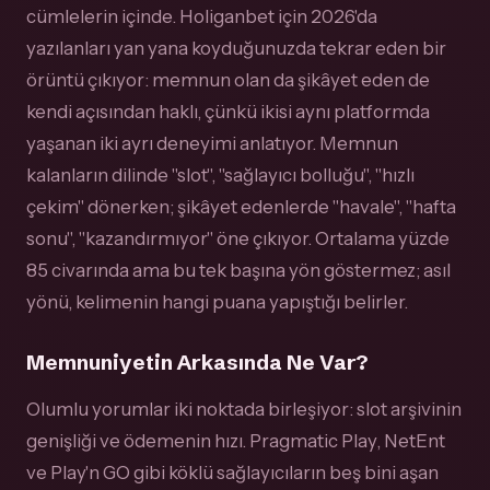
cümlelerin içinde. Holiganbet için 2026'da
yazılanları yan yana koyduğunuzda tekrar eden bir
örüntü çıkıyor: memnun olan da şikâyet eden de
kendi açısından haklı, çünkü ikisi aynı platformda
yaşanan iki ayrı deneyimi anlatıyor. Memnun
kalanların dilinde "slot", "sağlayıcı bolluğu", "hızlı
çekim" dönerken; şikâyet edenlerde "havale", "hafta
sonu", "kazandırmıyor" öne çıkıyor. Ortalama yüzde
85 civarında ama bu tek başına yön göstermez; asıl
yönü, kelimenin hangi puana yapıştığı belirler.
Memnuniyetin Arkasında Ne Var?
Olumlu yorumlar iki noktada birleşiyor: slot arşivinin
genişliği ve ödemenin hızı. Pragmatic Play, NetEnt
ve Play'n GO gibi köklü sağlayıcıların beş bini aşan