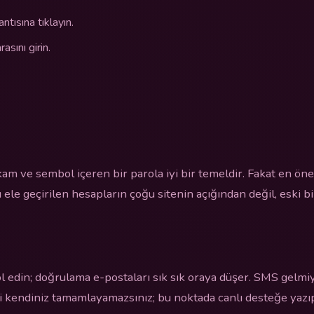
tısına tıklayın.
sını girin.
m ve sembol içeren bir parola iyi bir temeldir. Fakat en önem
ele geçirilen hesapların çoğu sitenin açığından değil, eski b
rol edin; doğrulama e-postaları sık sık oraya düşer. SMS gel
i kendiniz tamamlayamazsınız; bu noktada canlı desteğe yazıp