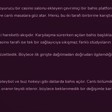
yurucu bir casino salonu ekleyen çevrimiçi bir bahis platfor
e canlı masalara göz atar. Menü, bu iki tarafı birbirine karışt
 hareketli akışıdır. Karşılaşma sürerken açılan bahis başlıkla
no tarafı ise tek bir sağlayıcıya sıkışmaz; farklı stüdyoların 
zetledik. Böylece ilk girişte dağılmadan doğrudan ilgilendiği
voleybol ve buz hokeyi gibi dallarda bahis açılır. Canlı bölü
oranın teyidi istenir, böylece beklenmedik bir değişimle kar