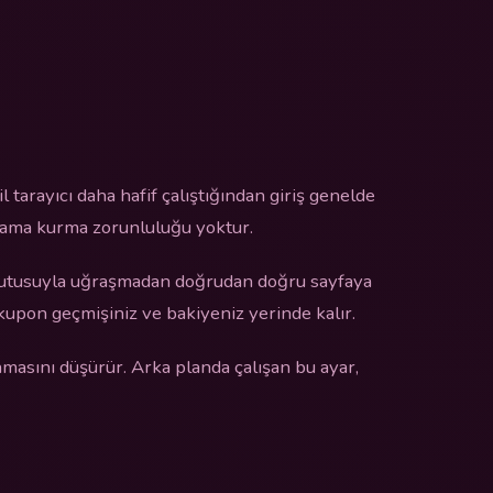
 tarayıcı daha hafif çalıştığından giriş genelde
ulama kurma zorunluluğu yoktur.
 kutusuyla uğraşmadan doğrudan doğru sayfaya
kupon geçmişiniz ve bakiyeniz yerinde kalır.
amasını düşürür. Arka planda çalışan bu ayar,