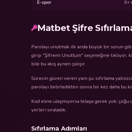
E-spor
6+ 
Matbet Şifre Sıfırla
Parolayı unutmak ilk anda büyük bir sorun gibi
girip "Şifremi Unuttum" seçeneğine tıklıyor, kay
bile bu akış aynen çalışır.
Sürecin güven veren yanı şu: sıfırlama yalnızca
parolayı belirledikten sonra bir kez daha bu ko
Kod eline ulaşmıyorsa telaşa gerek yok; çoğu d
yerleri sıraladık.
Sıfırlama Adımları