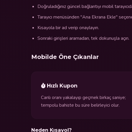
Doğruladığınız güncel bağlantıyı mobil tarayıcıda
Tarayıcı menüsünden "Ana Ekrana Ekle" seçen
Kısayola bir ad verip onaylayın.
Sonraki girişleri aramadan, tek dokunuşla açın.
Mobilde Öne Çıkanlar
Hızlı Kupon
Canlı oranı yakalayıp geçmek birkaç saniye;
tempolu bahiste bu süre belirleyici olur.
Neden Kısayol?