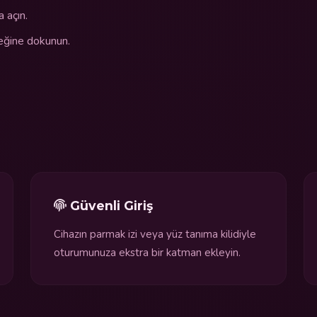
 açın.
eğine dokunun.
Güvenli Giriş
Cihazın parmak izi veya yüz tanıma kilidiyle
oturumunuza ekstra bir katman ekleyin.