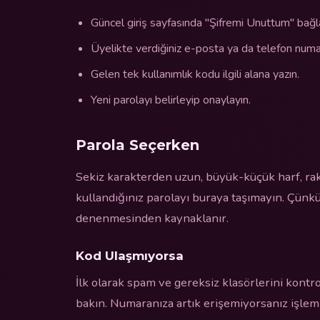
Güncel giriş sayfasında "Şifremi Unuttum" bağlan
Üyelikte verdiğiniz e-posta ya da telefon numara
Gelen tek kullanımlık kodu ilgili alana yazın.
Yeni parolayı belirleyip onaylayın.
Parola Seçerken
Sekiz karakterden uzun, büyük-küçük harf, raka
kullandığınız parolayı buraya taşımayın. Çünkü 
denenmesinden kaynaklanır.
Kod Ulaşmıyorsa
İlk olarak spam ve gereksiz klasörlerini kont
bakın. Numaranıza artık erişemiyorsanız işlem