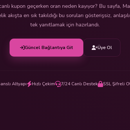
canlı kupon geçerken oran neden kayıyor? Bu sayfa, Ma
lik akışta en sık takıldığı bu soruları gösterişsiz, anlaşılır
tek yanıtlamak için hazırlandı.
Güncel Bağlantıya Git
Üye Ol
sanslı Altyapı
Hızlı Çekim
7/24 Canlı Destek
SSL Şifreli 