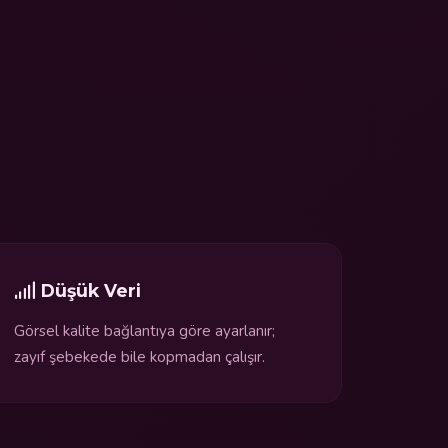
Düşük Veri
Görsel kalite bağlantıya göre ayarlanır;
zayıf şebekede bile kopmadan çalışır.